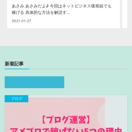
あさみ あさみだよ♪ 今回はネットビジネス後発組でも
あ
稼げる 具体的な方法を解説す...
コ
2021-01-27
20
新着記事
ブログ