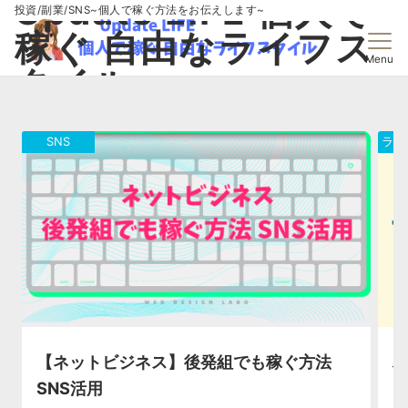
Update LIFE 個人で
投資/副業/SNS~個人で稼ぐ方法をお伝えします~
稼ぐ 自由なライフス
Menu
タイル
SNS
ライ
【ネットビジネス】後発組でも稼ぐ方法
SNS活用